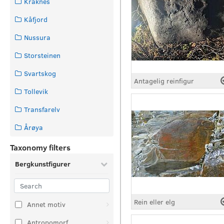
Kråknes
Kåfjord
Nussura
Storsteinen
Svartskog
Antagelig reinfigur
Tollevik
Transfarelv
Årøya
Taxonomy filters
Bergkunstfigurer
Rein eller elg
Annet motiv
Antropomorf