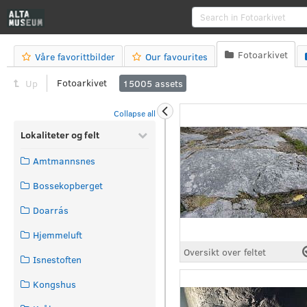
Fotoarkivet
Våre favorittbilder
Our favourites



Fotoarkivet
Up
15005
assets
Collapse all
Lokaliteter og felt
Amtmannsnes
Bossekopberget
Doarrás
Hjemmeluft
Oversikt over feltet
Isnestoften
Kongshus