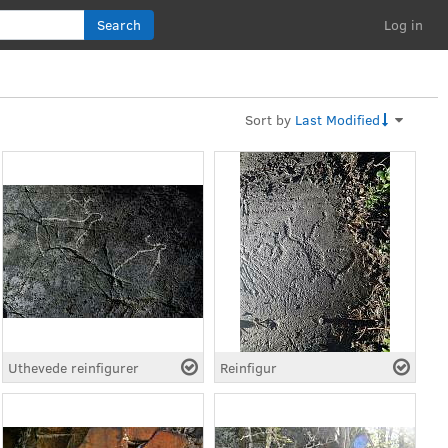
Search
Log in
Sort by
Last Modified
Uthevede reinfigurer
Reinfigur