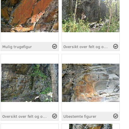
Mulig trugefigur
Oversikt over felt og område
Oversikt over felt og område
Ubestemte figurer