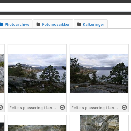
Search
Photoarchive
Fotomosaikker
Kalkeringer



Feltets plassering i landskapet
Feltets plassering i landskapet