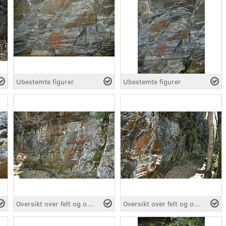
Ubestemte figurer
Ubestemte figurer
Oversikt over felt og område
Oversikt over felt og område