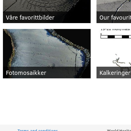
Våre favorittbilder
Our favouri
Fotomosaikker
Kalkeringer
Terms and conditions
World Herita