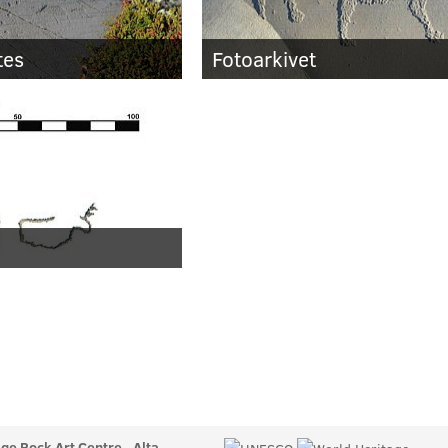
tes
Fotoarkivet
ge Rock Art Centre - Alta