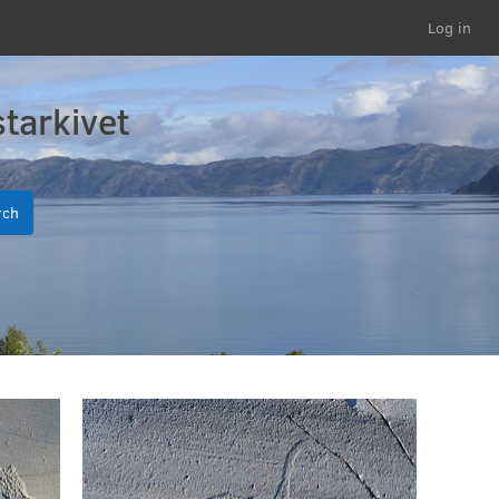
Log in
tarkivet
rch