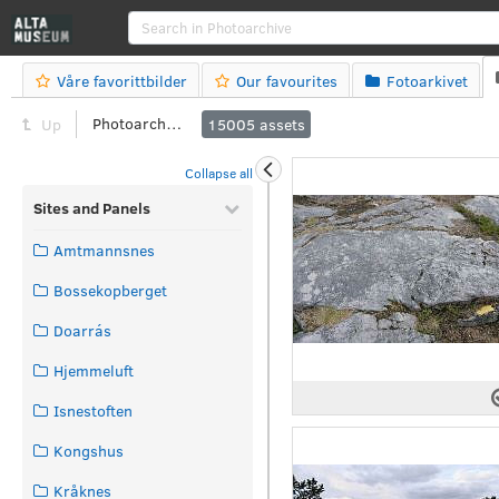
Searc
Våre favorittbilder
Our favourites
Fotoarkivet



Photoarchive
Up
15005
assets
Collapse all
Sites and Panels
Amtmannsnes
Bossekopberget
Doarrás
Hjemmeluft
Isnestoften
Kongshus
Kråknes