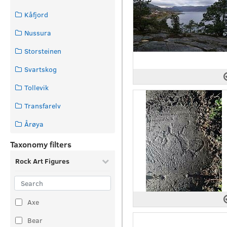
Kåfjord
Nussura
Storsteinen
Svartskog
Tollevik
Transfarelv
Årøya
Taxonomy filters
Rock Art Figures
Axe
Bear